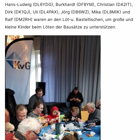
Hans-Ludwig (DL6YDG), Burkhardt (DF8YM), Christian (DA2IT),
Dirk (DK1QJ), Uli (DL4PAX), Jörg (DB6WZ), Mika (DL8MIK) und
Ralf (DM2RH) waren an den Löt-u. Basteltischen, um große und
kleine Kinder beim Löten der Bausätze zu unterstützen.