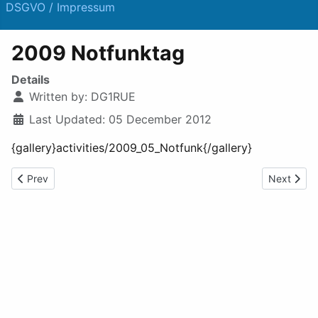
DSGVO / Impressum
2009 Notfunktag
Details
Written by:
DG1RUE
Last Updated: 05 December 2012
{gallery}activities/2009_05_Notfunk{/gallery}
Previous article: 2009 Frühlingsfest in Telgte
Next artic
Prev
Next