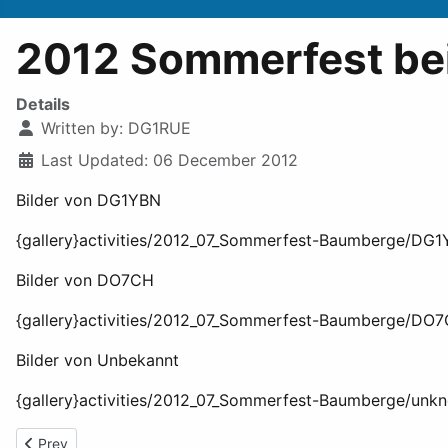
2012 Sommerfest be
Details
Written by:
DG1RUE
Last Updated: 06 December 2012
Bilder von DG1YBN
{gallery}activities/2012_07_Sommerfest-Baumberge/DG1Y
Bilder von DO7CH
{gallery}activities/2012_07_Sommerfest-Baumberge/DO7C
Bilder von Unbekannt
{gallery}activities/2012_07_Sommerfest-Baumberge/unkn
Previous article: 2012 Sommerfest bei der VHS
Prev