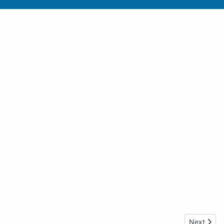
Next artic
Next