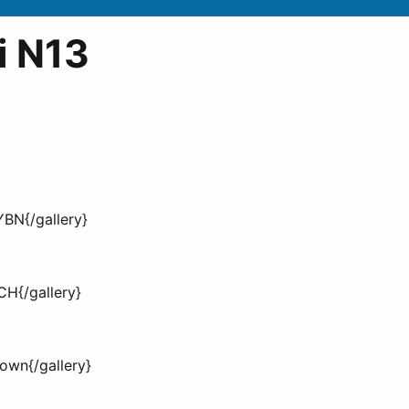
i N13
BN{/gallery}
H{/gallery}
own{/gallery}