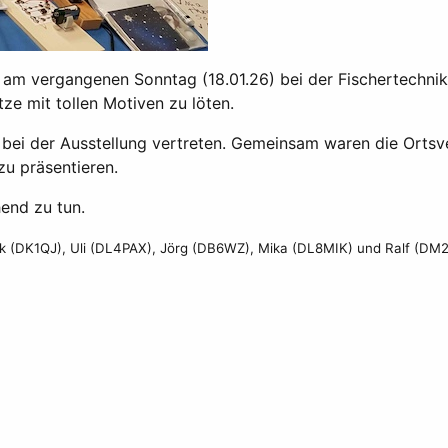
 am vergangenen Sonntag (18.01.26) bei der Fischertechnik
e mit tollen Motiven zu löten.
 bei der Ausstellung vertreten. Gemeinsam waren die Ortsv
zu präsentieren.
hend zu tun.
k (DK1QJ), Uli (DL4PAX), Jörg (DB6WZ), Mika (DL8MIK) und Ralf (DM2